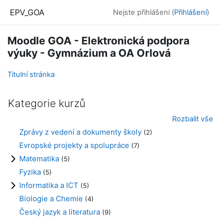
Přejít k hlavnímu obsahu
EPV_GOA
Nejste přihlášeni (
Přihlášení
)
Moodle GOA - Elektronická podpora
výuky - Gymnázium a OA Orlová
Titulní stránka
Kategorie kurzů
Rozbalit vše
Zprávy z vedení a dokumenty školy
(2)
Evropské projekty a spolupráce
(7)
Matematika
(5)
Fyzika
(5)
Informatika a ICT
(5)
Biologie a Chemie
(4)
Český jazyk a literatura
(9)