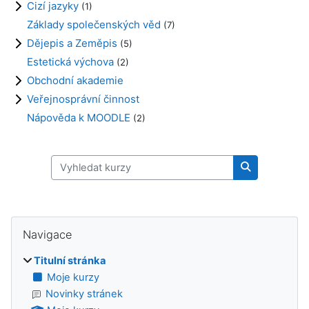
Cizí jazyky
(1)
Základy společenských věd
(7)
Dějepis a Zeměpis
(5)
Estetická výchova
(2)
Obchodní akademie
Veřejnosprávní činnost
Nápověda k MOODLE
(2)
Vyhledat kurzy
Vyhledat kur
Bloky
Přeskočit: Navigace
Navigace
Titulní stránka
Moje kurzy
Novinky stránek